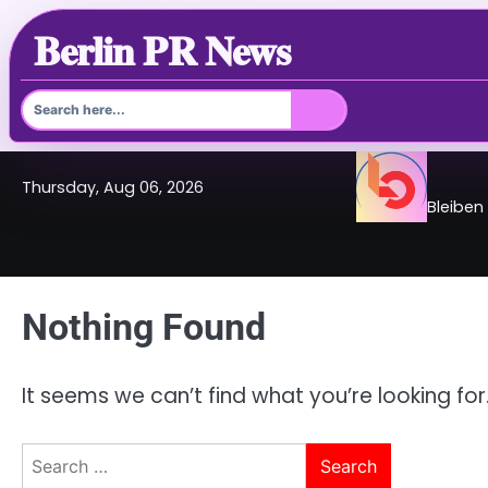
Berlin PR News
Skip
Thursday, Aug 06, 2026
to
Bleiben
content
Nothing Found
It seems we can’t find what you’re looking fo
Search
for: