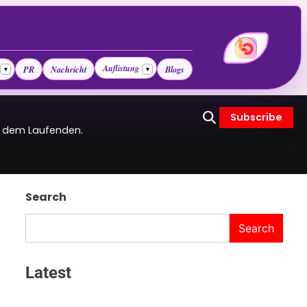
Auflistung
PR
Nachricht
Blogs
▾
▾
Subscribe
uf dem Laufenden.
Search
Search
Latest