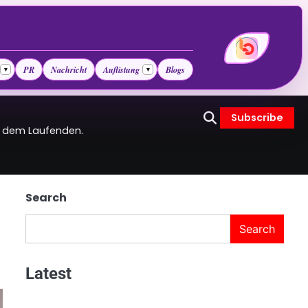
PR
Nachricht
Auflistung
Blogs
▾
▾
Subscribe
uf dem Laufenden.
Search
Search
Latest