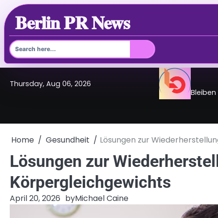
Berlin PR News
Skip
Thursday, Aug 06, 2026
to
Bleiben
content
Home
Gesundheit
Lösungen zur Wiederherstellun
Lösungen zur Wiederherstell
Körpergleichgewichts
April 20, 2026
by
Michael Caine