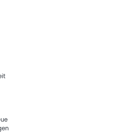
it
eue
gen