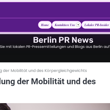
Home
Kontaktiere Uns
Lokaler PR-Insider
▾
Berlin PR News
 Sie mit lokalen PR-Pressemitteilungen und Blogs aus Berlin a
g der Mobilität und des Körpergleichgewichts
ung der Mobilität und des