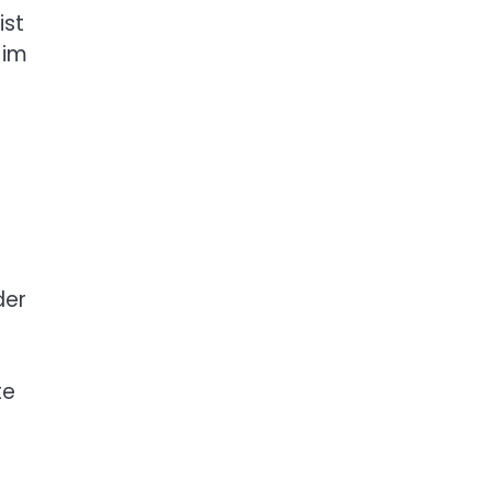
ist
 im
der
te