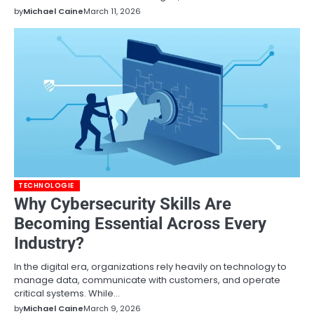
by
Michael Caine
March 11, 2026
TECHNOLOGIE
Why Cybersecurity Skills Are
Becoming Essential Across Every
Industry?
In the digital era, organizations rely heavily on technology to
manage data, communicate with customers, and operate
critical systems. While…
by
Michael Caine
March 9, 2026