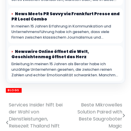
Fall, zwischen Foliage und Wellen.
News Meets PR Savvy via Frankfurt Presse and
PR Local Combo
In meinen 15 Jahren Erfahrung in Kommunikation und
Unternehmensführung habe ich gesehen, dass viele
Firmen zwischen klassischem Journalismus und
moderner PR hin- und hergerissen sind. Heute
funktioniert das Zusammenspiel beider Welten viel
Newswire Online öffnet die Welt,
kraftvoller, wenn Plattformen wie PR Local und Frankfurt
Geschichtenmag öffnet das Herz
Presse strategisch.
Einleitung In meinen 15 Jahren als Berater habe ich
unzählige Unternehmen gesehen, die zwischen reinen
Zahlen und echter Emotionalität schwankten. Manchmal
zählen harte Fakten, manchmal Herz.
BLOGS
Services Insider hilft bei
Beste Mikrowelles
Post
der Wahl von
Solution Paired with
navigation
Dienstleistungen,
Beste Saugroboter
Reisezeit Thailand hilft
Magic