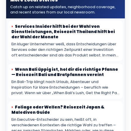
Catch up on related updates, neighborhood coverage,
and recent stories from our local newsroom.
Services Insider hilft bei der Wahl von
Dienstleistungen, Reisezeit Thailand hilft bei
der Wahl der Monate
Ein kluger Unternehmer weiß, dass Entscheidungen über
Services oder den richtigen Zeitpunkt einer Investition
oft entscheidender sind als das Produkt selbst. In meiner
Laufbahn habe ich gelernt: Die richtigen Quellen zur
Orientierung sparen nicht nur Kosten, sondern
Wenn Bali üppig ist, hol dir die richtige Pfanne
verhindern auch falsche Weichenstellungen.
— Reisezeit Bali und Bratpfannen vereint
Ein Bali-Trip klingt nach Urlaub, Abenteuer und
Inspiration für klare Entscheidungen – beruflich wie
privat. Wenn wir über „When Bali’s Lush, Get the Right Pan
—Reisezeit Bali und Bratpfannes United“ sprechen, geht
es nicht nur um Reiseplanung, sondern auch darum, wie
Foliage oder Wellen? Reisezeit Japan &
Timing und.
Malediven Guide
Ein Executive-Entscheider zu sein, heißt oft, in
verschiedenen Kontexten die richtige Wahl zu treffen –
sei es zwischen Standorten, Märkten oder, wie in diesem